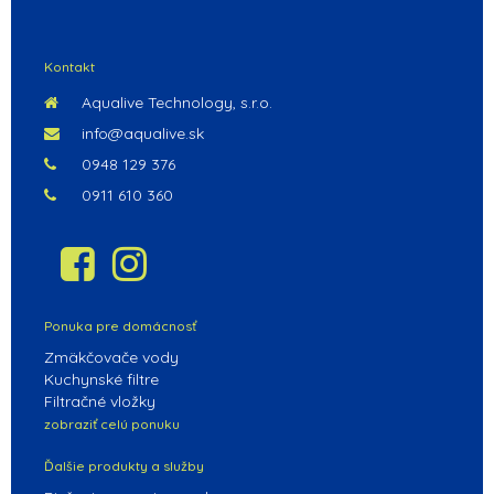
POKRAČOVAŤ V NAKUPOVANÍ
Kontakt
Aqualive Technology, s.r.o.
info@aqualive.sk
0948 129 376
0911 610 360
Ponuka pre domácnosť
Zmäkčovače vody
Kuchynské filtre
Filtračné vložky
zobraziť celú ponuku
Ďalšie produkty a služby