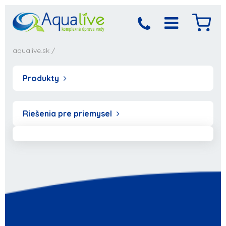
aqualive.sk
/
Produkty
Riešenia pre priemysel
Produkt bol pridaný
Objednávka sa
spracováva,
do košíka
počkajte prosím...