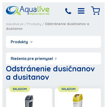
aqualive.sk
/
Produkty
/
Odstránenie dusičnanov a
dusitanov
Produkty
Riešenia pre priemysel
Odstránenie dusičnanov
a dusitanov
Produkt bol pridaný
Objednávka sa
SKLADOM
SKLADOM
spracováva,
do košíka
počkajte prosím...