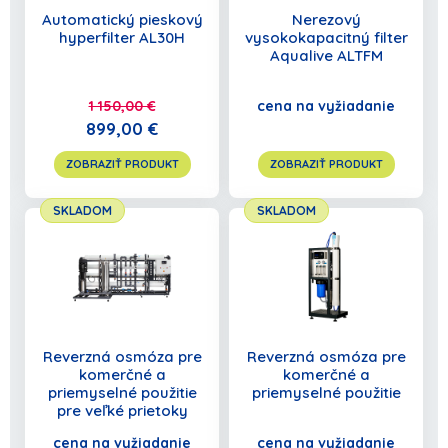
Automatický pieskový
Nerezový
hyperfilter AL30H
vysokokapacitný filter
Aqualive ALTFM
1 150,00 €
cena na vyžiadanie
899,00 €
ZOBRAZIŤ PRODUKT
ZOBRAZIŤ PRODUKT
SKLADOM
SKLADOM
Reverzná osmóza pre
Reverzná osmóza pre
komerčné a
komerčné a
priemyselné použitie
priemyselné použitie
pre veľké prietoky
cena na vyžiadanie
cena na vyžiadanie