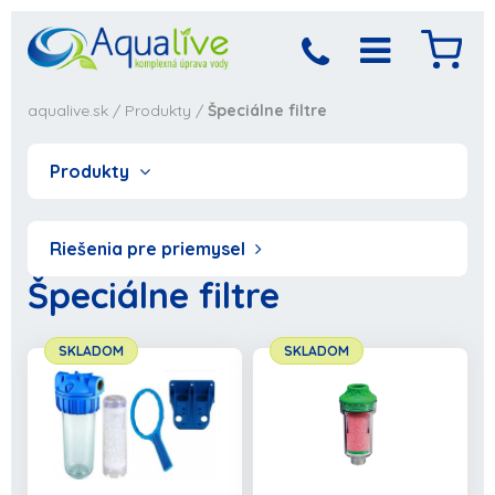
aqualive.sk
/
Produkty
/
Špeciálne filtre
Produkty
Riešenia pre priemysel
Špeciálne filtre
SKLADOM
SKLADOM
Produkt bol pridaný
Objednávka sa
spracováva,
do košíka
počkajte prosím...