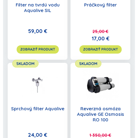
Filter na tvrdú vodu
Práčkový filter
POKRAČOVAŤ V NAKUPOVANÍ
Aqualive SIL
59,00 €
25,00 €
17,00 €
ZOBRAZIŤ PRODUKT
ZOBRAZIŤ PRODUKT
SKLADOM
SKLADOM
Sprchový filter Aqualive
Reverzná osmóza
Aqualive GE Osmosis
RO 100
24,00 €
1 350,00 €