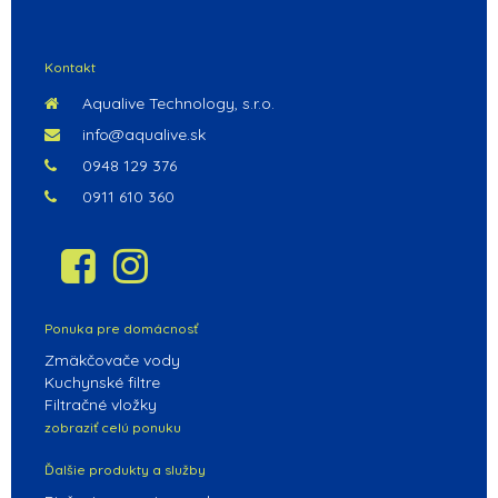
POKRAČOVAŤ V NAKUPOVANÍ
Kontakt
Aqualive Technology, s.r.o.
info@aqualive.sk
0948 129 376
0911 610 360
Ponuka pre domácnosť
Zmäkčovače vody
Kuchynské filtre
Filtračné vložky
zobraziť celú ponuku
Ďalšie produkty a služby