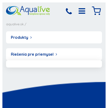
aqualive.sk
/
Produkty
Riešenia pre priemysel
Produkt bol pridaný
Objednávka sa
spracováva,
do košíka
počkajte prosím...