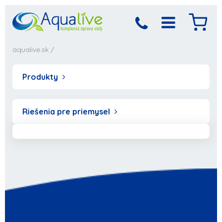
aqualive.sk
/
Produkty
Riešenia pre priemysel
Produkt bol pridaný
Objednávka sa
spracováva,
do košíka
počkajte prosím...