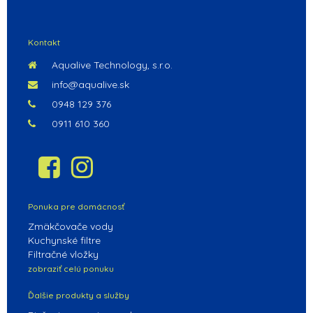
POKRAČOVAŤ V NAKUPOVANÍ
Kontakt
Aqualive Technology, s.r.o.
info@aqualive.sk
0948 129 376
0911 610 360
Ponuka pre domácnosť
Zmäkčovače vody
Kuchynské filtre
Filtračné vložky
zobraziť celú ponuku
Ďalšie produkty a služby