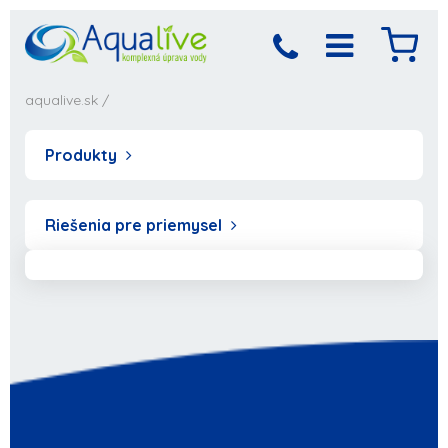
aqualive.sk
/
Produkty
Riešenia pre priemysel
Produkt bol pridaný
Objednávka sa
spracováva,
do košíka
počkajte prosím...