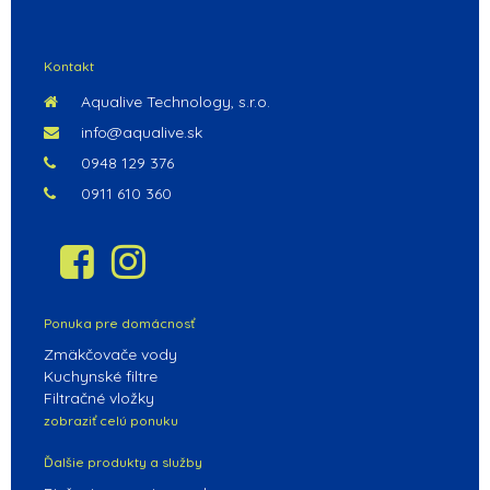
POKRAČOVAŤ V NAKUPOVANÍ
Kontakt
Aqualive Technology, s.r.o.
info@aqualive.sk
0948 129 376
0911 610 360
Ponuka pre domácnosť
Zmäkčovače vody
Kuchynské filtre
Filtračné vložky
zobraziť celú ponuku
Ďalšie produkty a služby