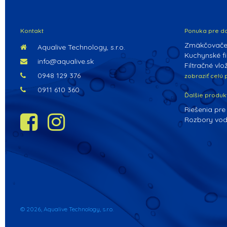
Kontakt
Ponuka pre d
Zmäkčovače
Aqualive Technology, s.r.o.
Kuchynské fil
info@aqualive.sk
Filtračné vlo
0948 129 376
zobraziť celú
0911 610 360
Ďalšie produk
Riešenia pre
Rozbory vo
© 2026, Aqualive Technology, s.r.o.