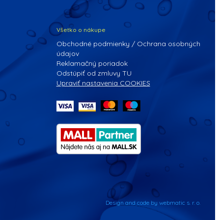
Všetko o nákupe
Obchodné podmienky / Ochrana osobných
údajov
Reklamačný poriadok
Odstúpiť od zmluvy TU
Upraviť nastavenia COOKIES
Design and code by webmatic s. r. o.