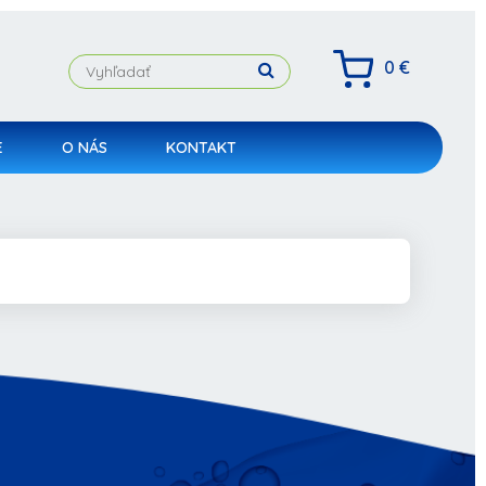
0 €
E
O NÁS
KONTAKT