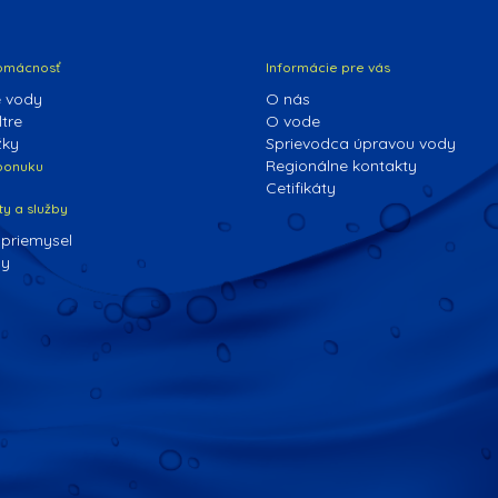
omácnosť
Informácie pre vás
 vody
O nás
tre
O vode
žky
Sprievodca úpravou vody
Regionálne kontakty
 ponuku
Cetifikáty
ty a služby
 priemysel
dy