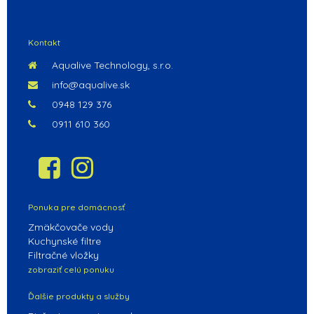
POKRAČOVAŤ V NAKUPOVANÍ
Kontakt
Aqualive Technology, s.r.o.
info@aqualive.sk
0948 129 376
0911 610 360
Ponuka pre domácnosť
Zmäkčovače vody
Kuchynské filtre
Filtračné vložky
zobraziť celú ponuku
Ďalšie produkty a služby