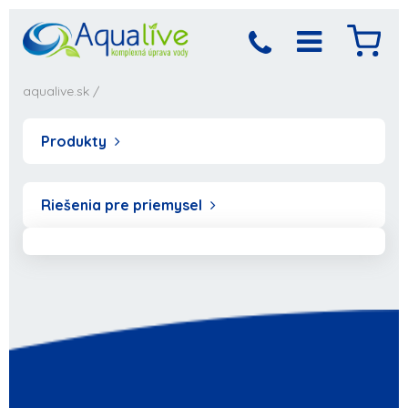
aqualive.sk
/
Produkty
Riešenia pre priemysel
Produkt bol pridaný
Objednávka sa
spracováva,
do košíka
počkajte prosím...