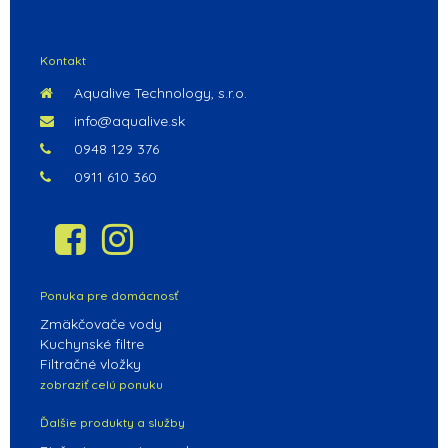
POKRAČOVAŤ V NAKUPOVANÍ
Kontakt
Aqualive Technology, s.r.o.
info@aqualive.sk
0948 129 376
0911 610 360
Ponuka pre domácnosť
Zmäkčovače vody
Kuchynské filtre
Filtračné vložky
zobraziť celú ponuku
Ďalšie produkty a služby