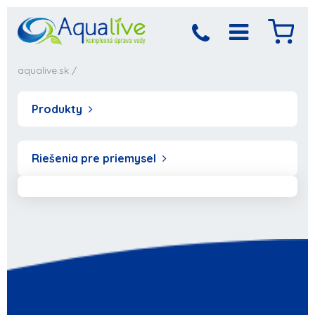
aqualive.sk
/
Produkty
Riešenia pre priemysel
Produkt bol pridaný
Objednávka sa
spracováva,
do košíka
počkajte prosím...