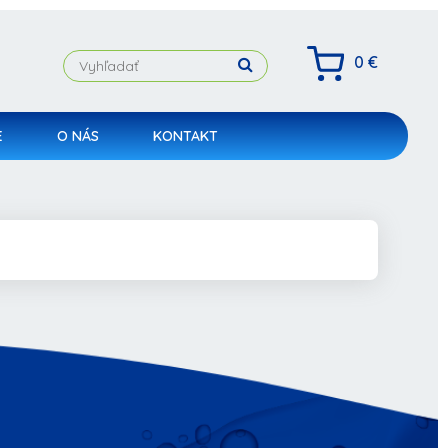
0 €
E
O NÁS
KONTAKT