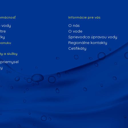
omácnosť
Informácie pre vás
 vody
O nás
tre
O vode
žky
Sprievodca úpravou vody
Regionálne kontakty
 ponuku
Cetifikáty
ty a služby
 priemysel
dy