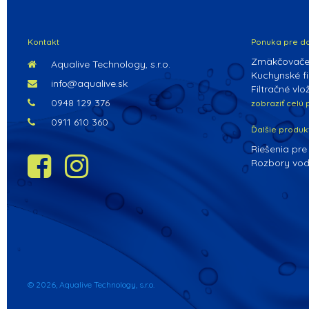
Kontakt
Ponuka pre d
Zmäkčovače
Aqualive Technology, s.r.o.
Kuchynské fil
info@aqualive.sk
Filtračné vlo
0948 129 376
zobraziť celú
0911 610 360
Ďalšie produk
Riešenia pre
Rozbory vo
© 2026, Aqualive Technology, s.r.o.