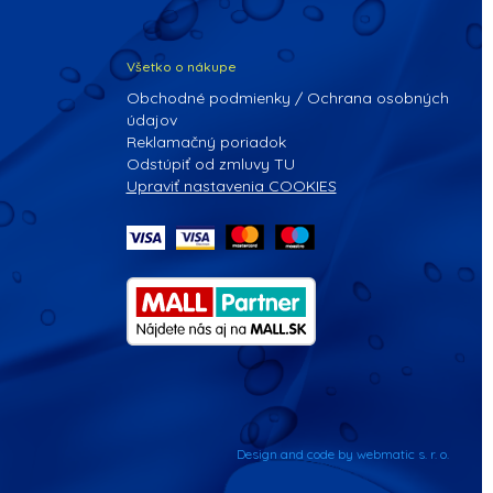
Všetko o nákupe
Obchodné podmienky / Ochrana osobných
údajov
Reklamačný poriadok
Odstúpiť od zmluvy TU
Upraviť nastavenia COOKIES
Design and code by webmatic s. r. o.