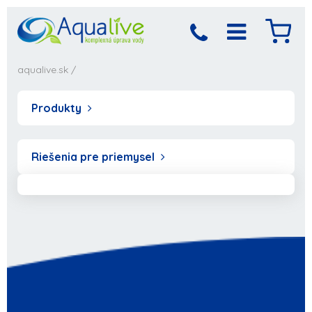
aqualive.sk
/
Produkty
Riešenia pre priemysel
Produkt bol pridaný
Objednávka sa
spracováva,
do košíka
počkajte prosím...