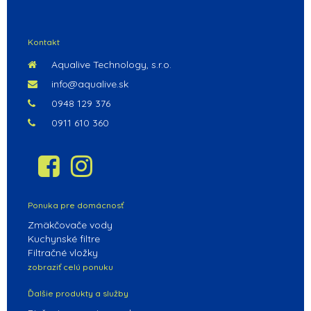
POKRAČOVAŤ V NAKUPOVANÍ
Kontakt
Aqualive Technology, s.r.o.
info@aqualive.sk
0948 129 376
0911 610 360
Ponuka pre domácnosť
Zmäkčovače vody
Kuchynské filtre
Filtračné vložky
zobraziť celú ponuku
Ďalšie produkty a služby