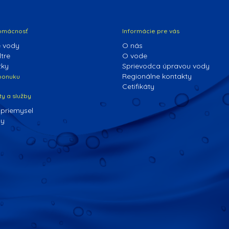
omácnosť
Informácie pre vás
 vody
O nás
tre
O vode
žky
Sprievodca úpravou vody
Regionálne kontakty
 ponuku
Cetifikáty
ty a služby
 priemysel
dy