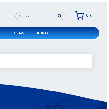
0 €
E
O NÁS
KONTAKT