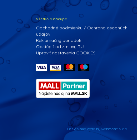
Všetko o nákupe
Obchodné podmienky / Ochrana osobných
údajov
Reklamačný poriadok
Odstúpiť od zmluvy TU
Upraviť nastavenia COOKIES
Design and code by webmatic s. r. o.