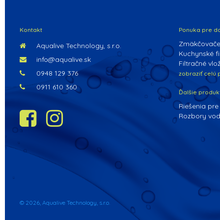
Kontakt
Ponuka pre d
Zmäkčovače
Aqualive Technology, s.r.o.
Kuchynské fil
info@aqualive.sk
Filtračné vlo
0948 129 376
zobraziť celú
0911 610 360
Ďalšie produk
Riešenia pre
Rozbory vo
© 2026, Aqualive Technology, s.r.o.