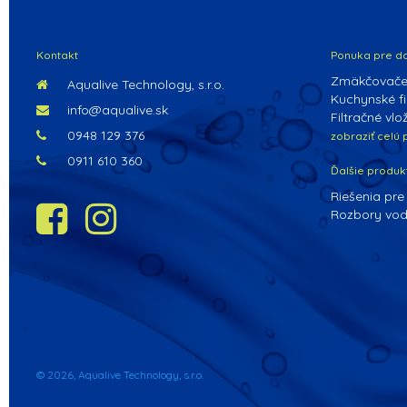
Kontakt
Ponuka pre d
Zmäkčovače
Aqualive Technology, s.r.o.
Kuchynské fil
info@aqualive.sk
Filtračné vlo
0948 129 376
zobraziť celú
0911 610 360
Ďalšie produk
Riešenia pre
Rozbory vo
© 2026, Aqualive Technology, s.r.o.