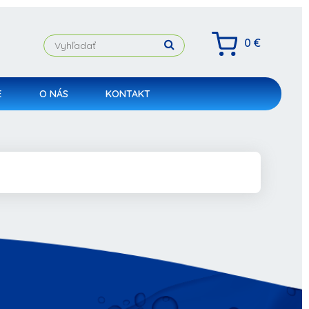
0 €
E
O NÁS
KONTAKT