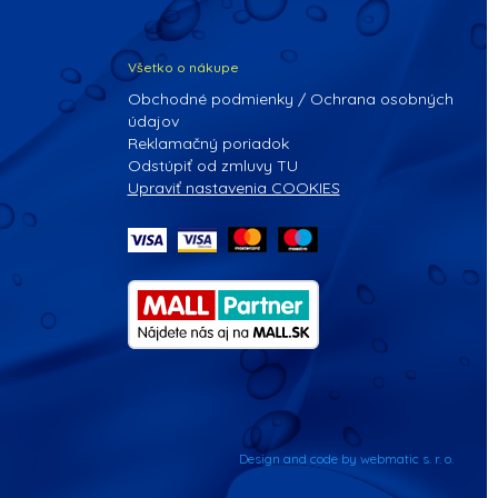
Všetko o nákupe
Obchodné podmienky / Ochrana osobných
údajov
Reklamačný poriadok
Odstúpiť od zmluvy TU
Upraviť nastavenia COOKIES
Design and code by webmatic s. r. o.