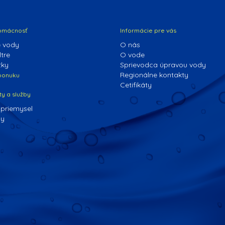
omácnosť
Informácie pre vás
 vody
O nás
tre
O vode
žky
Sprievodca úpravou vody
Regionálne kontakty
 ponuku
Cetifikáty
ty a služby
 priemysel
dy