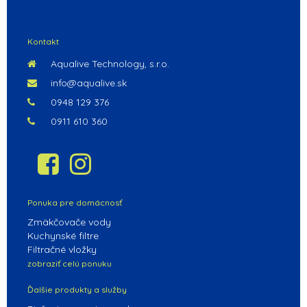
POKRAČOVAŤ V NAKUPOVANÍ
Kontakt
Aqualive Technology, s.r.o.
info@aqualive.sk
0948 129 376
0911 610 360
Ponuka pre domácnosť
Zmäkčovače vody
Kuchynské filtre
Filtračné vložky
zobraziť celú ponuku
Ďalšie produkty a služby