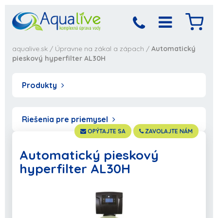
aqualive.sk
/
Úpravne na zákal a zápach
/
Automatický
pieskový hyperfilter AL30H
Produkty
Riešenia pre priemysel
OPÝTAJTE SA
ZAVOLAJTE NÁM
Automatický pieskový
hyperfilter AL30H
Produkt bol pridaný
Objednávka sa
spracováva,
do košíka
počkajte prosím...