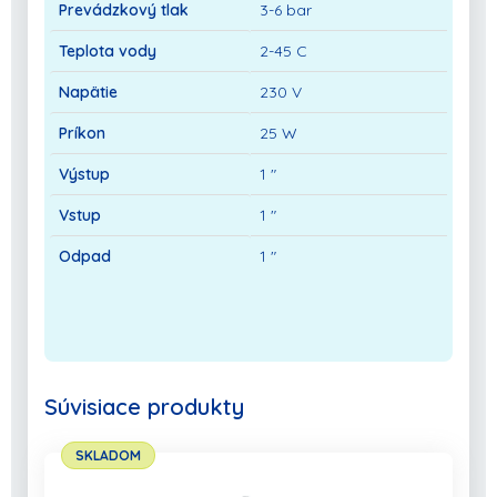
Prevádzkový tlak
3-6 bar
Teplota vody
2-45 C
Napätie
230 V
Príkon
25 W
Výstup
1 "
Vstup
1 "
Odpad
1 "
Súvisiace produkty
SKLADOM