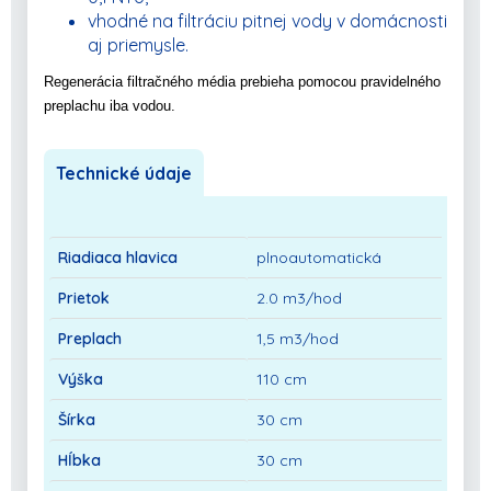
vhodné na filtráciu pitnej vody v domácnosti
aj priemysle.
Regenerácia filtračného média prebieha pomocou pravidelného
preplachu iba vodou.
Technické údaje
Riadiaca hlavica
plnoautomatická
Prietok
2.0 m3/hod
Preplach
1,5 m3/hod
Výška
110 cm
Šírka
30 cm
Hĺbka
30 cm