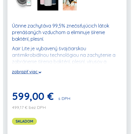
Účinne zachytáva 99,5% znečisťujúcich látok
prenášaných vzduchom a eliminuje šírenie
baktérií, plesní.
Aair Lite je vybavený švajčiarskou
antimikrobiálnou technológiou na zachytenie a
zabránenie šírenia baktérií, plesní, vírusov a
zápachu o 99,9%.
zobraziť viac
Antimikrobiálna technológia spoločnosti Aair Lite
funguje tak, že narúša bunkovú membránu
mikróbov a deaktivuje jej schopnosť množenia.
599,00 €
s DPH
Ovládanie WiFi a monitorovanie kvality vzduchu
priamo z vášho telefónu alebo tabletu.
499,17 € bez DPH
Patentovaný softvér zabudovaný do každého
SKLADOM
zariadenia Aeris ponúka úplný prehľad o vašej
kvalite ovzdušia kedykoľvek a navyše kontrolu