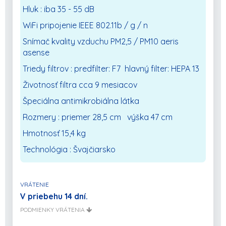
Hluk : iba 35 - 55 dB
WiFi pripojenie IEEE 802.11b / g / n
Snímač kvality vzduchu PM2,5 / PM10 aeris
asense
Triedy filtrov : predfilter: F7 hlavný filter: HEPA 13
Životnosť filtra cca 9 mesiacov
Špeciálna antimikrobiálna látka
Rozmery : priemer 28,5 cm výška 47 cm
Hmotnosť 15,4 kg
Technológia : Švajčiarsko
VRÁTENIE
V priebehu 14 dní.
PODMIENKY VRÁTENIA