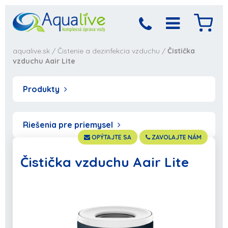
aqualive.sk
/
Čistenie a dezinfekcia vzduchu
/
Čistička
vzduchu Aair Lite
Produkty
Riešenia pre priemysel
OPÝTAJTE SA
ZAVOLAJTE NÁM
Čistička vzduchu Aair Lite
Produkt bol pridaný
Objednávka sa
spracováva,
do košíka
počkajte prosím...