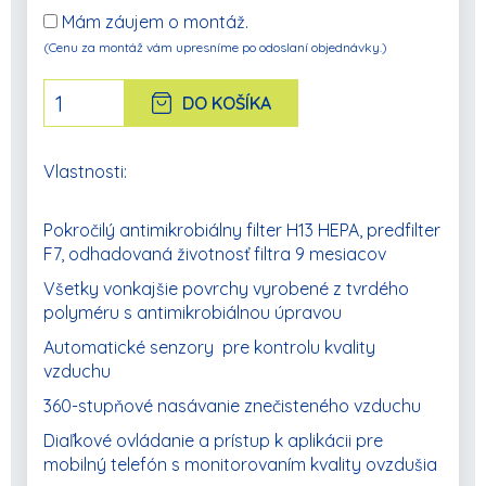
kvality ovzdušia z ktoréhokoľvek miesta na svete
Mám záujem o montáž.
pomocou bezplatnej aplikácie Aeris.
(Cenu za montáž vám upresníme po odoslaní objednávky.)
Pokročilé funkcie dokonca umožňujú spoločnosti
Aair prispôsobiť sa vášmu správaniu a situáciám
DO KOŠÍKA
a automaticky upraviť jej nastavenia (napr. Tichý
režim / režim spánku, zapnutie / vypnutie).
Vlastnosti:
Všetky čističe vzduchu Aeris boli prísne
testované podľa najvyšších štandardov tretích
strán, vrátane testu AHAM AC-1, testovania na
Pokročilý antimikrobiálny filter H13 HEPA, predfilter
koronavírusy a ďalších.
F7, odhadovaná životnosť filtra 9 mesiacov
Všetky vonkajšie povrchy vyrobené z tvrdého
polyméru s antimikrobiálnou úpravou
Automatické senzory pre kontrolu kvality
vzduchu
360-stupňové nasávanie znečisteného vzduchu
Diaľkové ovládanie a prístup k aplikácii pre
mobilný telefón s monitorovaním kvality ovzdušia