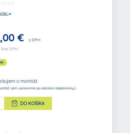
 sekúnd.
 viac
,00 €
s DPH
€ bez DPH
OM
áujem o montáž.
ontáž vám upresníme po odoslaní objednávky.)
DO KOŠÍKA