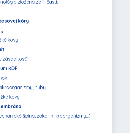
ológia zložena zo 4-častí:
kokosovej kôry
dy
žké kovy
it
 zásaditosť)
dium KDF
nok
mikroorganizmy, huby
ažké kovy
 membrána
hanická špina, zákal, mikroorganizmy...)