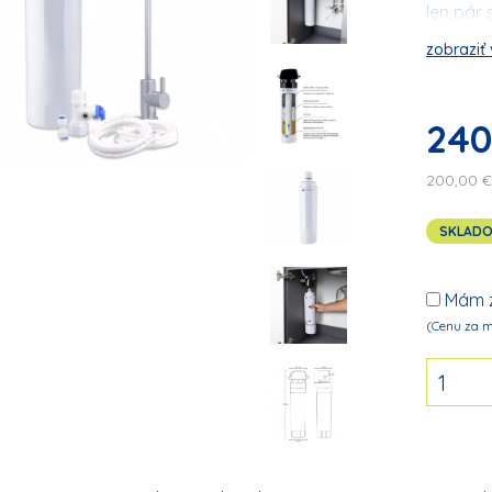
len pár
zobraziť
240
200,00 
SKLAD
Mám z
(Cenu za m