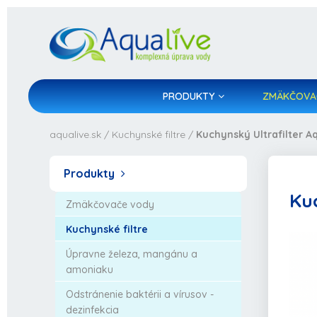
PRODUKTY
ZMÄKČOVA
aqualive.sk
/
Kuchynské filtre
/
Kuchynský Ultrafilter A
Produkty
Kuc
Zmäkčovače vody
Kuchynské filtre
Úpravne železa, mangánu a
amoniaku
Odstránenie baktérii a vírusov -
dezinfekcia