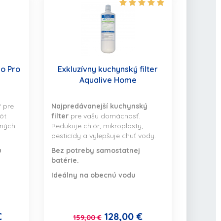
no Pro
Exkluzívny kuchynský filter
Aqualive Home
r
pre
Najpredávanejší kuchynský
ôt
filter
pre vašu domácnosť.
iných
Redukuje chlór, mikroplasty,
pesticídy a vylepšuje chuť vody.
u
Bez potreby samostatnej
batérie.
Ideálny na obecnú vodu
€
128,00 €
159,00 €