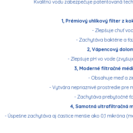
Kvalitnú vodu zabezpečuje patentovaná techn
1, Prémiový uhlíkový filter z 
- Zlepšuje chuť vo
- Zachytáva baktérie a ťa
2, Vápencový dolom
- Zlepšuje pH vo vode (zvyšuje
3, Moderné filtračné mé
- Obsahuje meď a zi
- Vytvára nepriaznivé prostredie pre 
- Zachytáva prebytočné ť
4, Samotná ultrafiltračná
- Úspešne zachytáva aj častice menšie ako 0,1 mikróna (mec