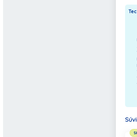
Tec
Súv
S