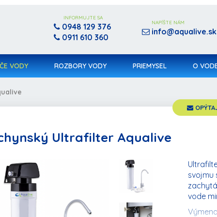
INFORMUJTE SA
NAPÍŠTE NÁM
0948 129 376
info@aqualive.sk
0911 610 360
ČE VODY
ROZBORY VODY
PRIEMYSEL
O VOD
qualive
OPÝTAJ
hynský Ultrafilter Aqualive
Ultrafil
svojmu 
Produkt bol pridaný do košíka
Objednávka sa spracováva,
zachytá
počkajte prosím...
vode mi
Výmena 
POKRAČOVAŤ V NAKUPOVANÍ