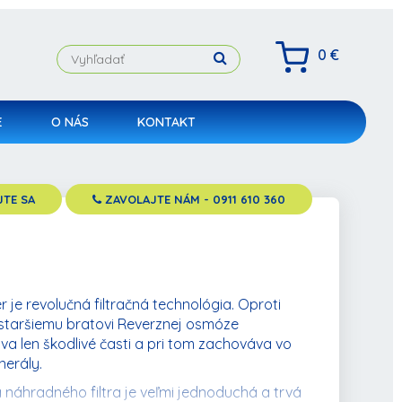
0 €
E
O NÁS
KONTAKT
TE SA
ZAVOLAJTE NÁM
- 0911 610 360
ter je revolučná filtračná technológia. Oproti
staršiemu bratovi Reverznej osmóze
va len škodlivé časti a pri tom zachováva vo
nerály.
náhradného filtra je veľmi jednoduchá a trvá