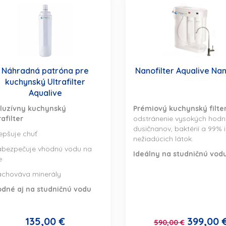
Náhradná patróna pre
Nanofilter Aqualive Na
kuchynský Ultrafilter
Aqualive
luzívny kuchynský
Prémiový kuchynský filte
rafilter
odstránenie vysokých hodn
dusičnanov, baktérií a 99% 
lepšuje chuť
nežiadúcich látok.
abezpečuje vhodnú vodu na
Ideálny na studničnú vod
ie
achováva minerály
dné aj na studničnú vodu
135,00 €
399,00 
590,00 €