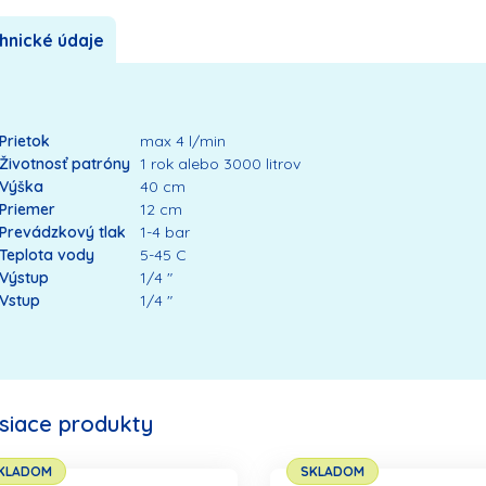
hnické údaje
Prietok
max 4 l/min
Životnosť patróny
1 rok alebo 3000 litrov
Výška
40 cm
Priemer
12 cm
Prevádzkový tlak
1-4 bar
Teplota vody
5-45 C
Výstup
1/4 "
Vstup
1/4 "
isiace produkty
KLADOM
SKLADOM