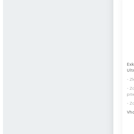
Exk
Ult
- Z
- Z
pit
- Z
Vho