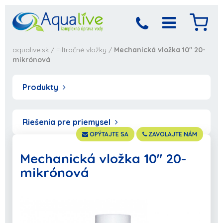
aqualive.sk
/
Filtračné vložky
/
Mechanická vložka 10" 20-
mikrónová
Produkty
Riešenia pre priemysel
OPÝTAJTE SA
ZAVOLAJTE NÁM
Mechanická vložka 10" 20-
mikrónová
Produkt bol pridaný
Objednávka sa
spracováva,
do košíka
počkajte prosím...