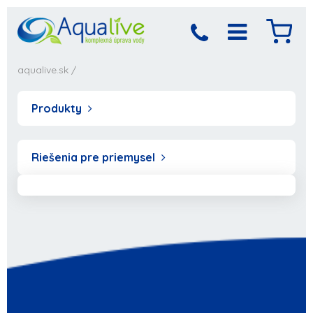
aqualive.sk
/
Produkty
Riešenia pre priemysel
Produkt bol pridaný
Objednávka sa
spracováva,
do košíka
počkajte prosím...