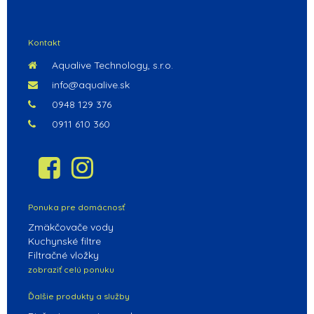
POKRAČOVAŤ V NAKUPOVANÍ
Kontakt
Aqualive Technology, s.r.o.
info@aqualive.sk
0948 129 376
0911 610 360
Ponuka pre domácnosť
Zmäkčovače vody
Kuchynské filtre
Filtračné vložky
zobraziť celú ponuku
Ďalšie produkty a služby