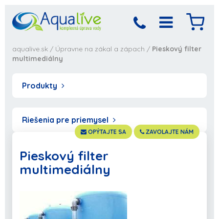
aqualive.sk
/
Úpravne na zákal a zápach
/
Pieskový filter
multimediálny
Produkty
Riešenia pre priemysel
OPÝTAJTE SA
ZAVOLAJTE NÁM
Pieskový filter
multimediálny
Produkt bol pridaný
Objednávka sa
spracováva,
do košíka
počkajte prosím...