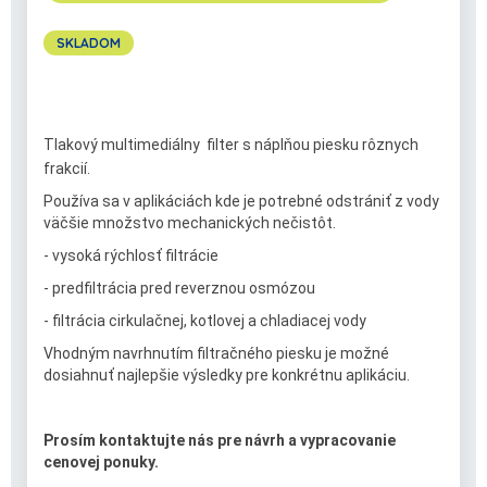
SKLADOM
Tlakový multimediálny filter s náplňou piesku rôznych
frakcií.
Používa sa v aplikáciách kde je potrebné odstrániť z vody
väčšie množstvo mechanických nečistôt.
- vysoká rýchlosť filtrácie
- predfiltrácia pred reverznou osmózou
- filtrácia cirkulačnej, kotlovej a chladiacej vody
Vhodným navrhnutím filtračného piesku je možné
dosiahnuť najlepšie výsledky pre konkrétnu aplikáciu.
Prosím kontaktujte nás pre návrh a vypracovanie
cenovej ponuky.