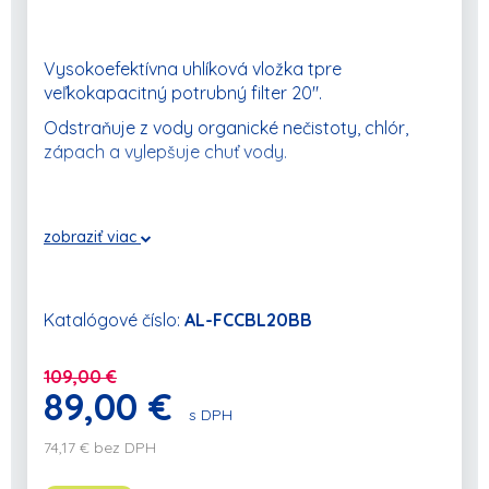
Vysokoefektívna uhlíková vložka tpre
veľkokapacitný potrubný filter 20".
Odstraňuje z vody organické nečistoty, chlór,
zápach a vylepšuje chuť vody.
zobraziť viac
Katalógové číslo:
AL-FCCBL20BB
109,00 €
89,00 €
s DPH
74,17 € bez DPH