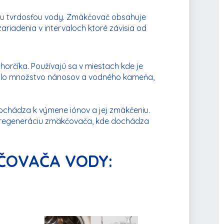
ou tvrdosťou vody. Zmäkčovač obsahuje
ariadenia v intervaloch ktoré závisia od
rčíka. Používajú sa v miestach kde je
ížilo množstvo nánosov a vodného kameňa,
ochádza k výmene iónov a jej zmäkčeniu.
í regeneráciu zmäkčovača, kde dochádza
ČOVAČA VODY: