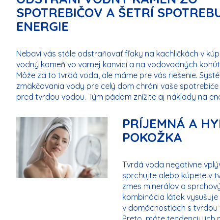
SPOTREBIČOV A ŠETRÍ SPOTREB
ENERGIE
Nebaví vás stále odstraňovať fľaky na kachličkách v kúpe
vodný kameň vo varnej kanvici a na vodovodných kohút
Môže za to tvrdá voda, ale máme pre vás riešenie. Syst
zmäkčovania vody pre celý dom chráni vaše spotrebiče
pred tvrdou vodou. Tým pádom znížite aj náklady na ene
PRÍJEMNÁ A H
POKOŽKA
Tvrdá voda negatívne vplý
sprchujte alebo kúpete v 
zmes minerálov a sprchový
kombinácia látok vysušuje
v domácnostiach s tvrdou
Preto máte tendenciu ich p