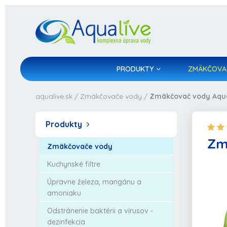
PRODUKTY
ZMÄKČOVA
aqualive.sk
/
Zmäkčovače vody
/
Zmäkčovač vody Aqua
Produkty
Zm
Zmäkčovače vody
Kuchynské filtre
Úpravne železa, mangánu a
amoniaku
Odstránenie baktérii a vírusov -
dezinfekcia