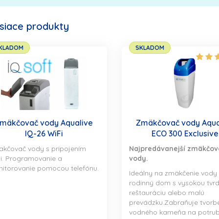
isiace produkty
KLADOM
SKLADOM
mäkčovač vody Aqualive
Zmäkčovač vody Aqua
IQ-26 WiFi
ECO 300 Exclusive
kčovač vody s pripojením
Najpredávanejší zmäkčov
i. Programovanie a
vody.
itorovanie pomocou telefónu.
Ideálny na zmäkčenie vody
rodinný dom s vysokou tvrd
reštauráciu alebo malú
prevádzku.Zabraňuje tvorb
vodného kameňa na potrub