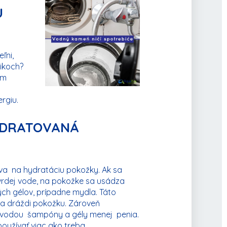
U
ľni,
ikoch?
ém
rgiu.
YDRATOVANÁ
va na hydratáciu pokožky. Ak sa
tvrdej vode, na pokožke sa usádza
ch gélov, prípadne mydla. Táto
 a dráždi pokožku. Zároveň
 vodou šampóny a gély menej penia.
oužívať viac ako treba.