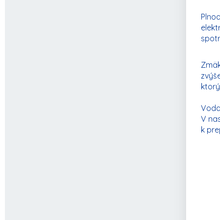
Plno
elekt
spotr
Zmäkč
zvýše
ktorý
Voda 
V na
k pre