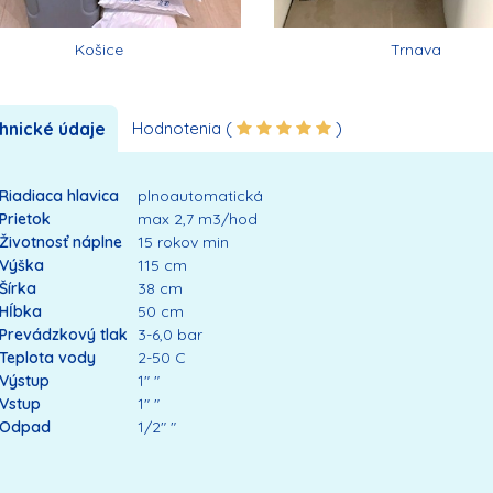
Košice
Trnava
hnické údaje
Hodnotenia (
)
Riadiaca hlavica
plnoautomatická
Prietok
max 2,7 m3/hod
Životnosť náplne
15 rokov min
Výška
115 cm
Šírka
38 cm
Hĺbka
50 cm
Prevádzkový tlak
3-6,0 bar
Teplota vody
2-50 C
Výstup
1" "
Vstup
1" "
Odpad
1/2" "