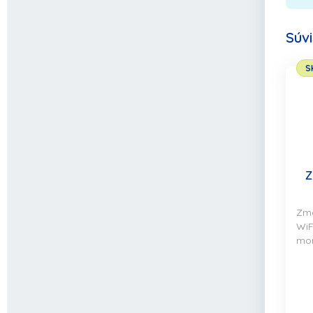
Súv
S
Z
Zma
WiF
mon