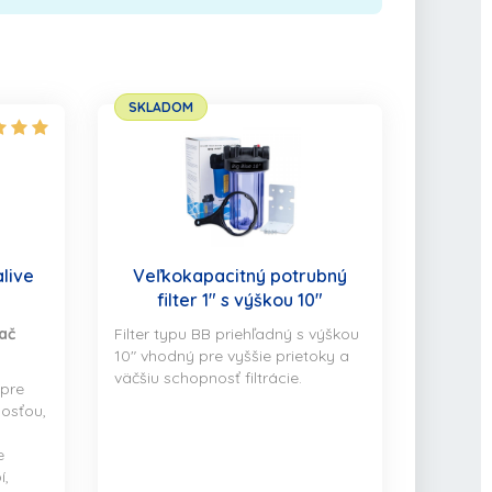
SKLADOM
live
Veľkokapacitný potrubný
filter 1" s výškou 10"
ač
Filter typu BB priehľadný s výškou
10" vhodný pre vyššie prietoky a
väčšiu schopnosť filtrácie.
 pre
osťou,
e
í,