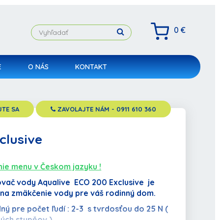
0 €
E
O NÁS
KONTAKT
TE SA
ZAVOLAJTE NÁM
- 0911 610 360
clusive
ie menu v Českom jazyku !
ač vody Aqualive ECO 200 Exclusive je
 na zmäkčenie vody pre váš rodinný dom.
ný pre počet ľudí : 2-3 s tvrdosťou do 25 N (
ch stupňov ).