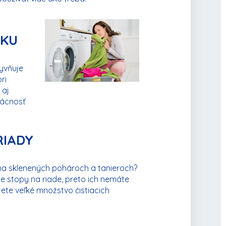
DKU
yvňuje
ri
 aj
mácnosť
RIADY
i na sklenených pohároch a tanieroch?
e stopy na riade, preto ich nemáte
ijete veľké množstvo čistiacich