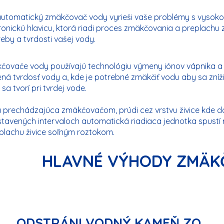
automatický zmäkčovač vody vyrieši vaše problémy s vysok
ronickú hlavicu, ktorá riadi proces zmäkčovania a preplachu z
eby a tvrdosti vašej vody.
ovače vody používajú technológiu výmeny iónov vápnika a ho
ná tvrdosť vody a, kde je potrebné zmäkčiť vodu aby sa zn
 sa tvorí pri tvrdej vode.
prechádzajúca zmäkčovačom, prúdi cez vrstvu živice kde d
stavených intervaloch automatická riadiaca jednotka spust
plachu živice soľným roztokom.
HLAVNÉ VÝHODY ZMÄK
ODSTRÁNI VODNÝ KAMEŇ ZO