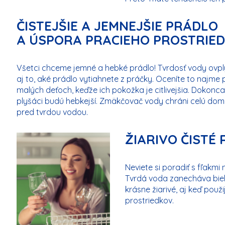
ČISTEJŠIE A JEMNEJŠIE PRÁDLO
A ÚSPORA PRACIEHO PROSTRIE
Všetci chceme jemné a hebké prádlo! Tvrdosť vody ovpl
aj to, aké prádlo vytiahnete z práčky. Oceníte to najme p
malých deťoch, keďže ich pokožka je citlivejšia. Dokonca
plyšáci budú hebkejší. Zmäkčovač vody chráni celú do
pred tvrdou vodou.
ŽIARIVO ČISTÉ 
Neviete si poradiť s fľakm
Tvrdá voda zanecháva biel
krásne žiarivé, aj keď použ
prostriedkov.