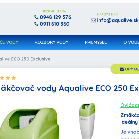
INFORMUJTE SA
NAPÍŠTE NÁM
0948 129 376
info@aqualive.sk
0911 610 360
ČE VODY
ROZBORY VODY
PRIEMYSEL
O VOD
live ECO 250 Exclusive
OPÝTAJ
äkčovač vody Aqualive ECO 250 Ex
Ovládan
Produkt bol pridaný do košíka
Objednávka sa spracováva,
Zmäkčov
ideálny
počkajte prosím...
Je vhod
POKRAČOVAŤ V NAKUPOVANÍ
nemecký